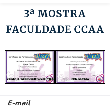
3ª MOSTRA
Contato
FACULDADE CCAA
TEORIA LITERÁRIA E OUTRAS LINGUAGENS
DIVERSIDADES
E-mail