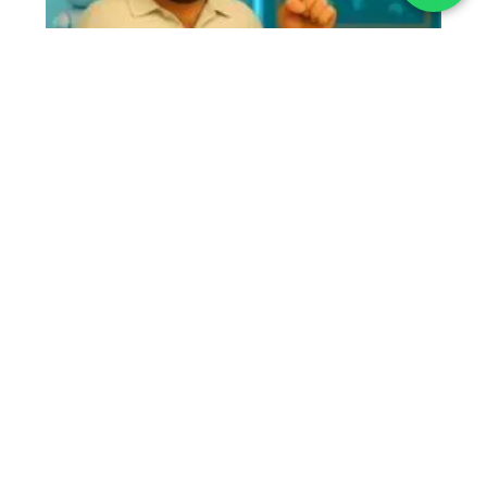
Os Meses do Ano
As Quatro Estações