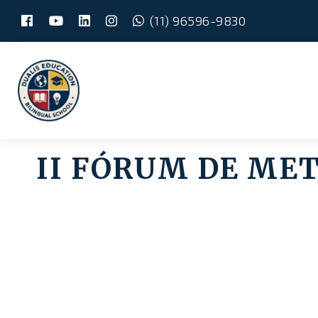
(11) 96596-9830
Skip
Main
to
content
menu
II FÓRUM DE MET